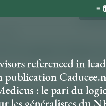
isors referenced in lea
 publication Caducee.net
edicus : le pari du logic
ur les généralistes du N