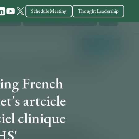
Schedule Meeting
Thought Leadership
ding French
's artcicle
iel clinique
HS'