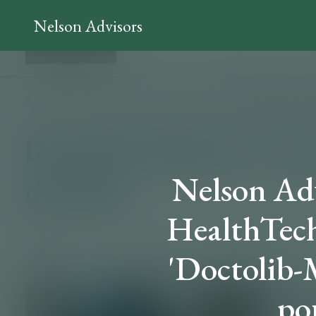
Nelson Advisors
Nelson Adv
HealthTech
'Doctolib-M
po