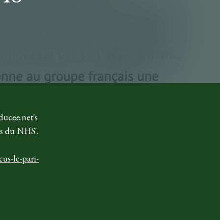
ducee.net's
tes du NHS'.
us-le-pari-