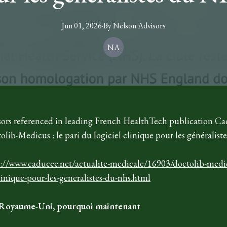
Jun 01, 2026
·
By
Nelson
Advisors
NA
ors referenced in leading French HealthTech publication Ca
tolib-Medicus : le pari du logiciel clinique pour les généralis
s://www.caducee.net/actualite-medicale/16903/doctolib-medic
linique-pour-les-generalistes-du-nhs.html
 Royaume-Uni, pourquoi maintenant