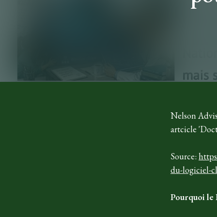
Nelson Advis
artcicle 'Doc
Source:
http
du-logiciel-c
Pourquoi le